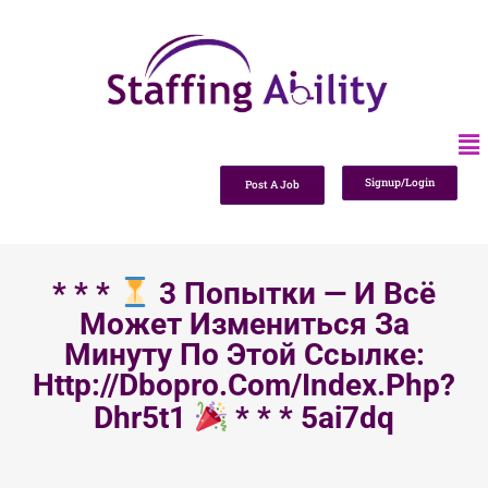
Signup/Login
Post A Job
* * *
3 Попытки — И Всё
Может Измениться За
Минуту По Этой Ссылке:
Http://dbopro.com/index.php?
Dhr5t1
* * * 5ai7dq