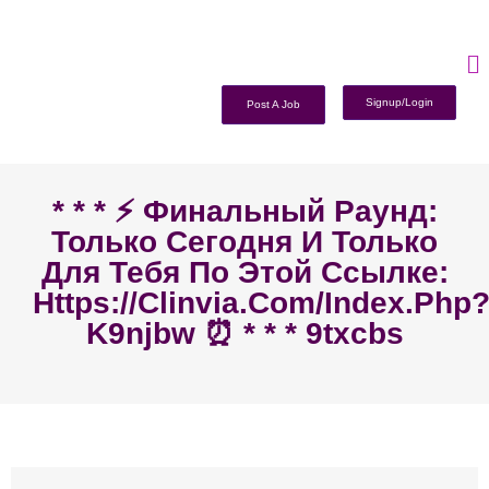
Signup/Login
Post A Job
* * * ⚡️ Финальный Раунд:
Только Сегодня И Только
Для Тебя По Этой Ссылке:
Https://clinvia.com/index.php
K9njbw ⏰ * * * 9txcbs