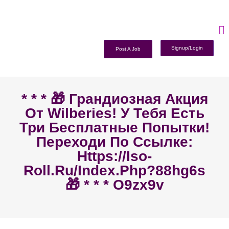
Signup/Login
Post A Job
* * * 🎁 Грандиозная Акция
От Wilberies! У Тебя Есть
Три Бесплатные Попытки!
Переходи По Ссылке:
Https://iso-
Roll.ru/index.php?88hg6s
🎁 * * * O9zx9v