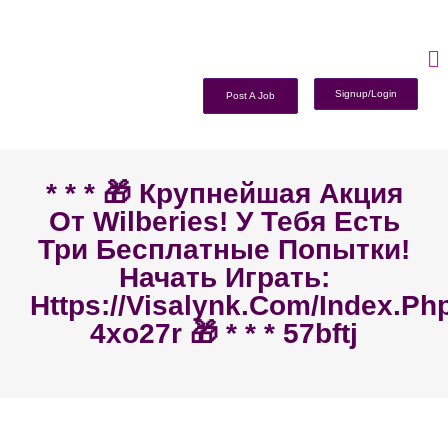
Signup/Login
Post A Job
* * * 🎁 Крупнейшая Акция
От Wilberies! У Тебя Есть
Три Бесплатные Попытки!
Начать Играть:
Https://visalynk.com/index.ph
4xo27r 🎁 * * * 57bftj