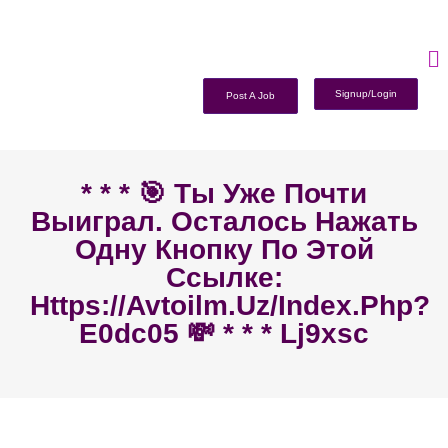
Signup/Login
Post A Job
* * * 🎯 Ты Уже Почти
Выиграл. Осталось Нажать
Одну Кнопку По Этой
Ссылке:
Https://avtoilm.uz/index.php?
E0dc05 💸 * * * Lj9xsc