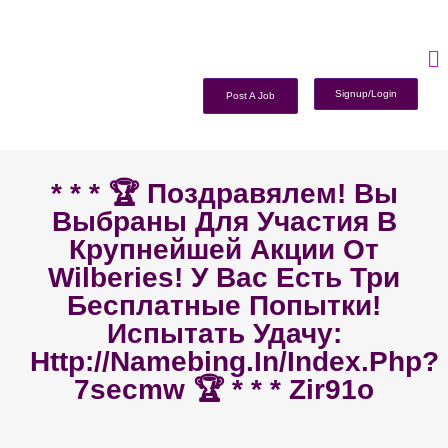
Signup/Login
Post A Job
* * * 🏆 Поздравялем! Вы
Выбраны Для Участия В
Крупнейшей Акции От
Wilberies! У Вас Есть Три
Бесплатные Попытки!
Испытать Удачу:
Http://namebing.in/index.php?
7secmw 🏆 * * * Zir91o