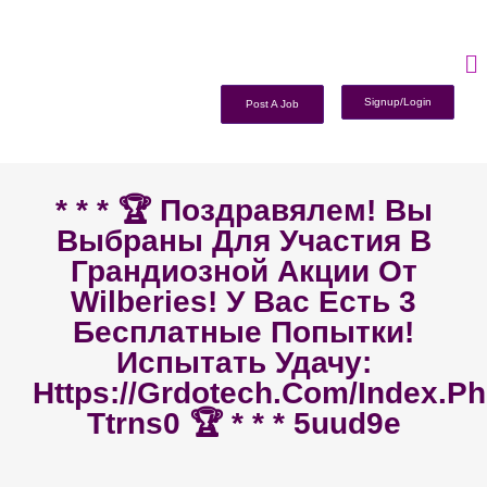
Signup/Login
Post A Job
* * * 🏆 Поздравялем! Вы
Выбраны Для Участия В
Грандиозной Акции От
Wilberies! У Вас Есть 3
Бесплатные Попытки!
Испытать Удачу:
Https://grdotech.com/index.p
Ttrns0 🏆 * * * 5uud9e