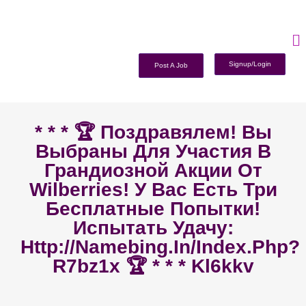
Signup/Login
Post A Job
* * * 🏆 Поздравялем! Вы
Выбраны Для Участия В
Грандиозной Акции От
Wilberries! У Вас Есть Три
Бесплатные Попытки!
Испытать Удачу:
Http://namebing.in/index.php?
R7bz1x 🏆 * * * Kl6kkv